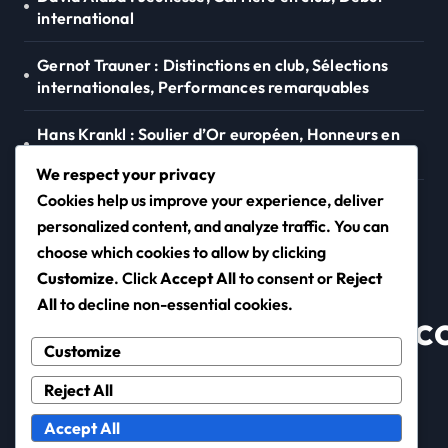
international
Gernot Trauner : Distinctions en club, Sélections
internationales, Performances remarquables
Hans Krankl : Soulier d’Or européen, Honneurs en
club, Buts internationaux
We respect your privacy
Cookies help us improve your experience, deliver
Thomas Sabitzer : Éducation, Points forts de la
carrière, Style de jeu
personalized content, and analyze traffic. You can
choose which cookies to allow by clicking
Customize
. Click
Accept All
to consent or
Reject
All
to decline non-essential cookies.
heatwaveinteractive.
Customize
Reject All
Accept All