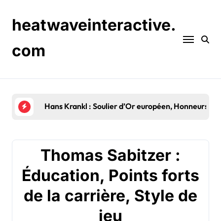
Skip
to
heatwaveinteractive.
content
com
Hans Krankl : Soulier d’Or européen, Honneurs en 
Thomas Sabitzer :
Éducation, Points forts
de la carrière, Style de
jeu