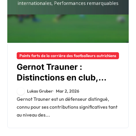
Points forts de la carrière des footballeurs autrichiens
Gernot Trauner :
Distinctions en club,
Sélections
Lukas Gruber
Mar 2, 2026
internationales,
Gernot Trauner est un défenseur distingué,
connu pour ses contributions significatives tant
Performances
au niveau des...
remarquables