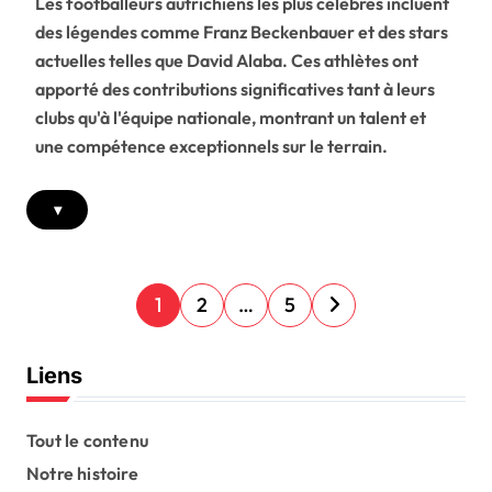
Les footballeurs autrichiens les plus célèbres incluent
des légendes comme Franz Beckenbauer et des stars
actuelles telles que David Alaba. Ces athlètes ont
apporté des contributions significatives tant à leurs
clubs qu'à l'équipe nationale, montrant un talent et
une compétence exceptionnels sur le terrain.
▾
P
1
2
…
5
o
s
Liens
t
s
Tout le contenu
Notre histoire
p