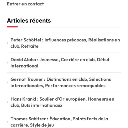
Entrer en contact
a
g
Articles récents
i
n
Peter Schöttel : Influences précoces, Réalisations en
a
club, Retraite
t
David Alaba : Jeunesse, Carrière en club, Début
i
international
o
Gernot Trauner : Distinctions en club, Sélections
n
internationales, Performances remarquables
Hans Krankl : Soulier d’Or européen, Honneurs en
club, Buts internationaux
Thomas Sabitzer : Éducation, Points forts de la
carrière, Style de jeu