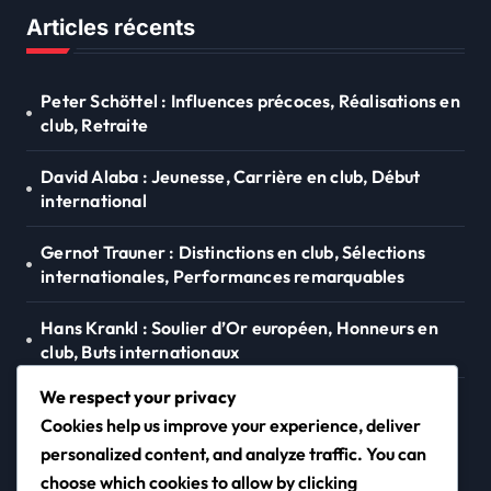
Articles récents
Peter Schöttel : Influences précoces, Réalisations en
club, Retraite
David Alaba : Jeunesse, Carrière en club, Début
international
Gernot Trauner : Distinctions en club, Sélections
internationales, Performances remarquables
Hans Krankl : Soulier d’Or européen, Honneurs en
club, Buts internationaux
We respect your privacy
Thomas Sabitzer : Éducation, Points forts de la
Cookies help us improve your experience, deliver
carrière, Style de jeu
personalized content, and analyze traffic. You can
choose which cookies to allow by clicking