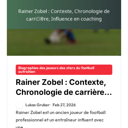
Biographies des joueurs des stars du football
autrichien
Rainer Zobel : Contexte,
Chronologie de carrière,
Influence en coaching
Lukas Gruber
Feb 27, 2026
Rainer Zobel est un ancien joueur de football
professionnel et un entraîneur influent avec
une...