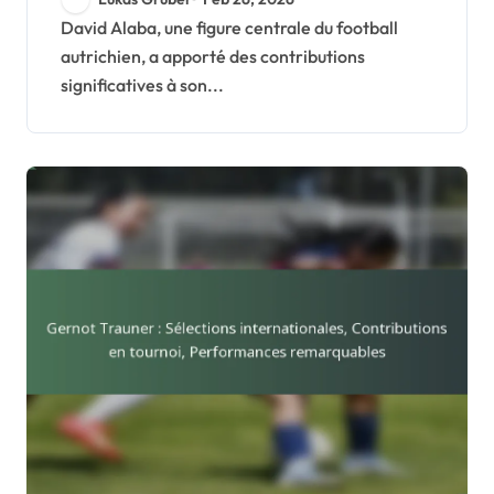
à l’Euro, records
David Alaba, une figure centrale du football
autrichien, a apporté des contributions
nationaux
significatives à son...