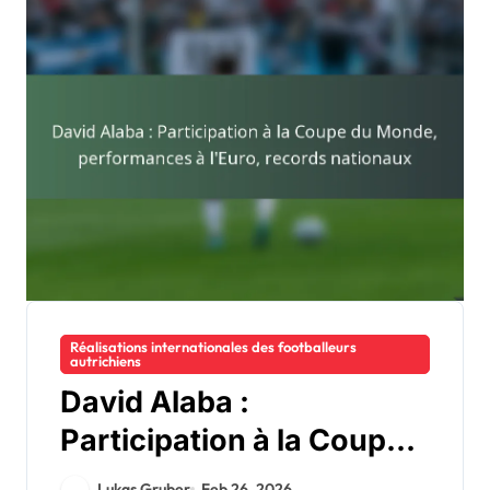
Réalisations internationales des footballeurs
autrichiens
David Alaba :
Participation à la Coupe
du Monde, performances
Lukas Gruber
Feb 26, 2026