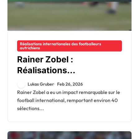
Réalisations internationales des footballeurs
autrichiens
Rainer Zobel :
Réalisations
internationales,
Lukas Gruber
Feb 26, 2026
Chapeaux, Contributions
Rainer Zobel a eu un impact remarquable sur le
football international, remportant environ 40
sélections...