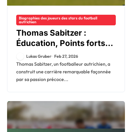
Biographies des joueurs des stars du football
autrichien
Thomas Sabitzer :
Éducation, Points forts
de la carrière, Style de
Lukas Gruber
Feb 27, 2026
jeu
Thomas Sabitzer, un footballeur autrichien, a
construit une carrière remarquable façonnée
par sa passion précoce...