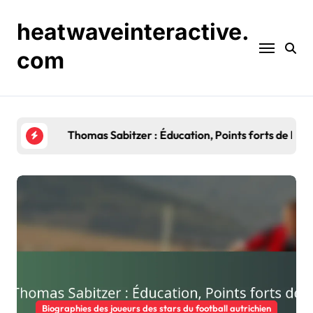
Skip
to
heatwaveinteractive.
content
com
Thomas Sabitzer : Éducation, Points forts de la car
Biographies des joueurs des stars du football autrichien