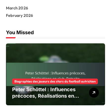
f
March 2026
o
r
February 2026
:
You Missed
Biographies des joueurs des stars du football autrichien
Peter Schöttel : Influences
précoces, Réalisations en
club, Retraite