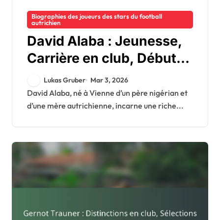
Biographies des joueurs des stars du football
autrichien
David Alaba : Jeunesse,
Carrière en club, Début
international
Lukas Gruber
Mar 3, 2026
David Alaba, né à Vienne d’un père nigérian et
d’une mère autrichienne, incarne une riche...