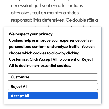
nécessitait qu’il soutienne les actions
offensives tout en maintenant des
responsabilités défensives. Ce double rôle a
mis en avant sa polyvalence et sa volonté
d’évoluer.
We respect your privacy
Cookies help us improve your experience, deliver
personalized content, and analyze traffic. You can
Plus tard dans sa carrière, alors qu’il passait
choose which cookies to allow by clicking
à des clubs avec des configurations
Customize
. Click
Accept All
to consent or
Reject
tactiques variées, l’adaptabilité de Schöttel
All
to decline non-essential cookies.
est devenue évidente. Il a appris à ajuster
Customize
son positionnement et sa prise de décision
en fonction de la stratégie globale de
Reject All
l’équipe, améliorant ainsi son efficacité sur
Accept All
le terrain.