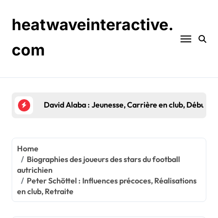
Skip
to
heatwaveinteractive.
content
com
Gernot Trauner : Distinctions en club, Sélectio
Home
Biographies des joueurs des stars du football
autrichien
Peter Schöttel : Influences précoces, Réalisations
en club, Retraite