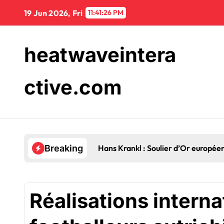
Skip
19 Jun 2026, Fri
11:41:27 PM
to
content
heatwaveintera
ctive.com
Breaking
Réalisations interna