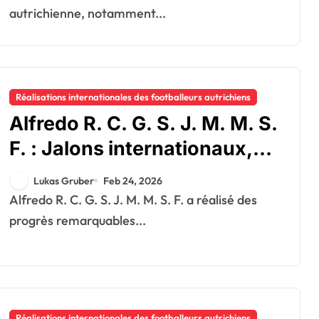
autrichienne, notamment...
Réalisations internationales des footballeurs autrichiens
Alfredo R. C. G. S. J. M. M. S.
F. : Jalons internationaux,
Caps, Contributions
Lukas Gruber
Feb 24, 2026
Alfredo R. C. G. S. J. M. M. S. F. a réalisé des
progrès remarquables...
Réalisations internationales des footballeurs autrichiens