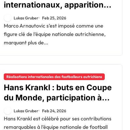
internationaux, apparitions
à l’Euro, impact en Coupe du
Lukas Gruber
Feb 25, 2026
Monde
Marco Arnautovic s’est imposé comme une
figure clé de l’équipe nationale autrichienne,
marquant plus de...
Réalisations internationales des footballeurs autrichiens
Hans Krankl : buts en Coupe
du Monde, participation à
l’Euro, héritage en équipe
Lukas Gruber
Feb 24, 2026
nationale
Hans Krankl est célébré pour ses contributions
remarquables à l’équipe nationale de football