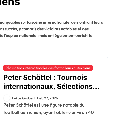
hiens
emarquables sur la scène internationale, démontrant leurs
rs succès, y compris des victoires notables et des
e l’équipe nationale, mais ont également enrichi le
Réalisations internationales des footballeurs autrichiens
Peter Schöttel : Tournois
internationaux, Sélections,
Contributions
Lukas Gruber
Feb 27, 2026
Peter Schöttel est une figure notable du
football autrichien, ayant obtenu environ 40