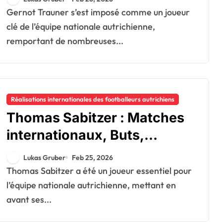
Performances remarquables
Gernot Trauner s’est imposé comme un joueur
clé de l’équipe nationale autrichienne,
remportant de nombreuses...
Réalisations internationales des footballeurs autrichiens
Thomas Sabitzer : Matches
internationaux, Buts,
Impacts en tournoi
Lukas Gruber
Feb 25, 2026
Thomas Sabitzer a été un joueur essentiel pour
l’équipe nationale autrichienne, mettant en
avant ses...