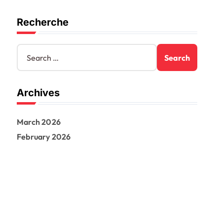
Recherche
S
e
a
r
Archives
c
h
f
March 2026
o
r
February 2026
: