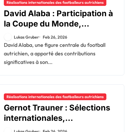
Réalisations internationales des footballeurs autrichiens
David Alaba : Participation à
la Coupe du Monde,
performances à l’Euro,
Lukas Gruber
Feb 26, 2026
records nationaux
David Alaba, une figure centrale du football
autrichien, a apporté des contributions
significatives à son...
Réalisations internationales des footballeurs autrichiens
Gernot Trauner : Sélections
internationales,
Contributions en tournoi,
Lukas Gruber
Feb 26, 2026