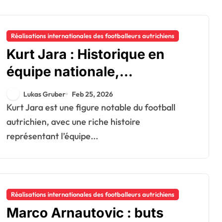
Réalisations internationales des footballeurs autrichiens
Kurt Jara : Historique en
équipe nationale,
Participations aux tournois,
Lukas Gruber
Feb 25, 2026
Héritage
Kurt Jara est une figure notable du football
autrichien, avec une riche histoire
représentant l’équipe...
Réalisations internationales des footballeurs autrichiens
Marco Arnautovic : buts