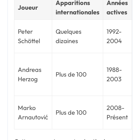
Apparitions
Années
T
Joueur
internationales
actives
n
U
Peter
Quelques
1992-
E
Schöttel
dizaines
2004
2
C
Andreas
1988-
M
Plus de 100
Herzog
2003
d
F
U
Marko
2008-
Plus de 100
E
Arnautović
Présent
2