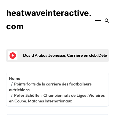
Skip
to
heatwaveinteractive.
content
com
Gernot Trauner : Distinctions en club, Sélections
Home
Points forts de la carrière des footballeurs
autrichiens
Peter Schöttel : Championnats de Ligue, Victoires
en Coupe, Matches Internationaux