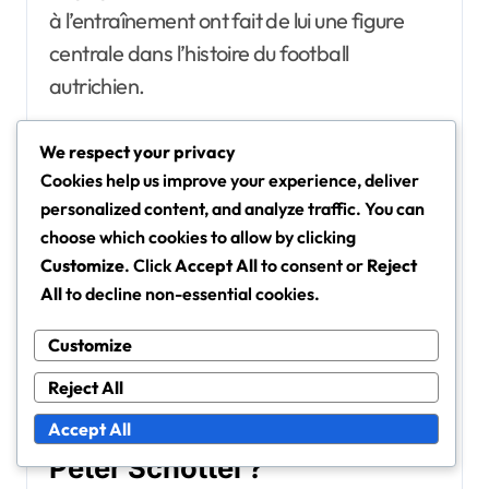
à l’entraînement ont fait de lui une figure
centrale dans l’histoire du football
autrichien.
We respect your privacy
Cookies help us improve your experience, deliver
personalized content, and analyze traffic. You can
choose which cookies to allow by clicking
Customize
. Click
Accept All
to consent or
Reject
All
to decline non-essential cookies.
Customize
Reject All
Quels sont les points clés de
la carrière de football de
Accept All
Peter Schöttel ?