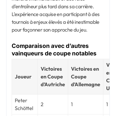
d’entraîneur plus tard dans sa carrière.
L’expérience acquise en participant à des
tournois à enjeux élevés a été inestimable
pour façonner son approche du jeu.
Comparaison avec d’autres
vainqueurs de coupe notables
Vict
Victoires
Victoires en
en
Joueur
en Coupe
Coupe
Cou
d’Autriche
d’Allemagne
UE
Peter
2
1
1
Schöttel